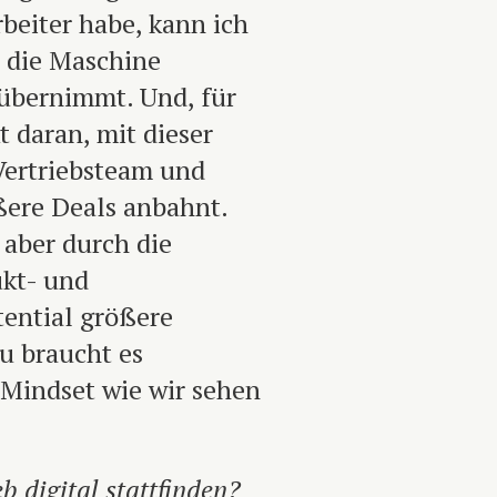
beiter habe, kann ich
e die Maschine
 übernimmt. Und, für
 daran, mit dieser
Vertriebsteam und
ößere Deals anbahnt.
 aber durch die
ukt- und
tential größere
u braucht es
 Mindset wie wir sehen
b digital stattfinden?