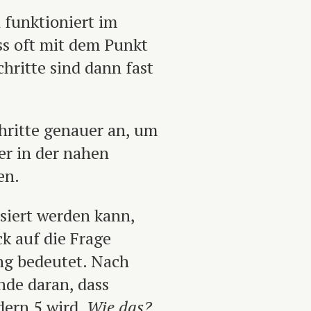
 funktioniert im
ess oft mit dem Punkt
chritte sind dann fast
chritte genauer an, um
er in der nahen
en.
siert werden kann,
k auf die Frage
ung bedeutet. Nach
nde daran, dass
dern 5 wird.
Wie das?