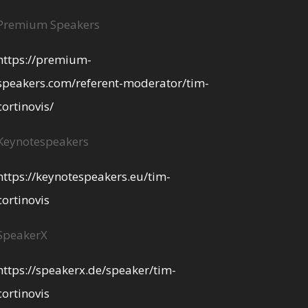
Premium Speakers
https://premium-
speakers.com/referent-moderator/tim-
cortinovis/
Keynotespeakers
https://keynotespeakers.eu/tim-
cortinovis
SpeakerX
https://speakerx.de/speaker/tim-
cortinovis