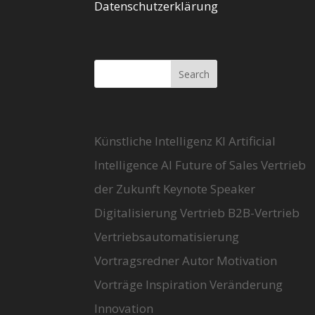
Datenschutzerklärung
Künstliche Intelligenz KI Artificial
Intelligence AI Future of Sales Vertrieb
der Zukunft Keynote Speaker
Digitalisierung Vertrieb B2B-Vertrieb
Vertriebsautomatisierung
Vortragsredner Autor Motivation
Vorträge Inspiration Veränderung
Innovation