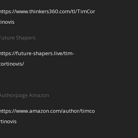
https://www.thinkers360.com/tl/TimCor
tinovis
Future Shapers
https://future-shapers.live/tim-
cortinovis/
Authorpage Amazon
https://www.amazon.com/author/timco
rtinovis