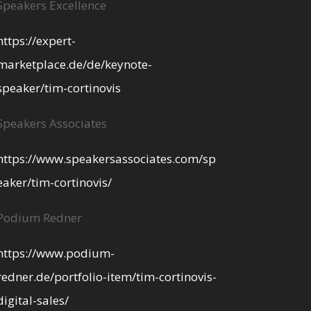
Speakers Excellence
https://expert-
marketplace.de/de/keynote-
speaker/tim-cortinovis
Speakers Associates
https://www.speakersassociates.com/sp
eaker/tim-cortinovis/
Podium Redner
https://www.podium-
redner.de/portfolio-item/tim-cortinovis-
digital-sales/