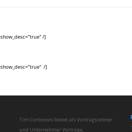
 show_desc=”true” /]
 show_desc=”true” /]
Tim Cortinovis bietet als Vortragsredner
und Unternehmer Vorträge,