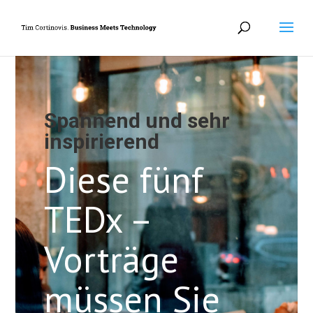
Spannend und sehr
inspirierend
Diese fünf
TEDx –
Vorträge
müssen Sie